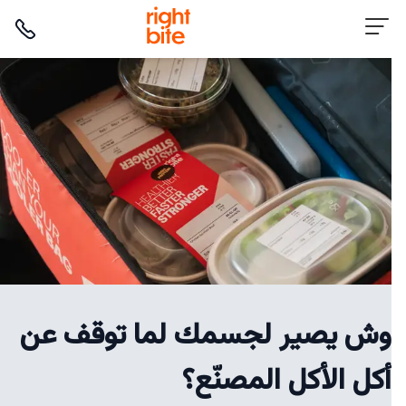
وش يصير لجسمك لما توقف عن
أكل الأكل المصنّع؟