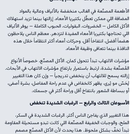
الأطعمة المصنّعة في الغالب منخفضة بالألياف وعالية بالمواد
المضافة اللي ممكن تعطّل بكتيريا الأمعاء. إزالتها بينما تزيد استهلاك
الأكل الكامل — الخضروات، البقوليات، الحبوب الكاملة — يوفر الألياف
اللي تحتاجها بكتيريا الأمعاء المفيدة لتزدهر. معظم الناس يلاحظون
هضماً أفضل، انتفاخاً أقل، وحركات أمعاء أكثر انتظاماً خلال هذه
النافذة بينما تتعافى وظيفة الأمعاء.
مؤشرات الالتهاب تبدأ تتحول كمان. الأكل المصنّع، خصوصاً الأنواع
المُصنَّعة بشدة، ارتبط باستمرار بارتفاع مؤشرات الالتهاب في الأبحاث.
إزالته يسمح للالتهاب أن ينخفض تدريجياً — وإن كان هذا التغيير
يُحَسّ مو يُرى، يظهر كانخفاض في عدم راحة المفاصل، بشرة أصفى،
أو ببساطة الشعور بانتفاخ أقل وراحة أكثر في جسمك.
الأسبوعان الثالث والرابع — الرغبات الشديدة تنخفض
هذا التغيير الذي يفاجئ الناس أكثر. الرغبات الشديدة في السكر،
الملح، والوجبات الخفيفة المصنّعة اللي كانت تبدو مستحيلة المقاومة
تبدأ تخفّ بشكل ملحوظ. هذا يحدث لأن الأكل المصنّع مصمم