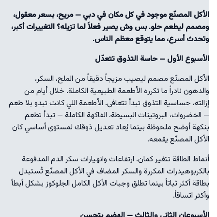
الأكل المصنّع موجود في كل مكان في دبي — مريح، بسعر معقول،
ومصمم ليطعم حلو. بس وش يصير فعلاً لما تزيله؟ التغييرات أكبر،
وتحدث أسرع، مما يتوقع معظم الناس.
الأسبوع الأول — حاسة التذوق تتعدّل
الأكل المصنّع مصمم ليصيب مزيجاً دقيقاً من الملح، السكر،
والدهون نادراً ما تكرره الأطعمة الطبيعية الكاملة. خلال أيام من
إزالته، حساسية التذوق تبدأ تتعافى. الأطعمة اللي كانت تبدو بلا طعم
— الخضروات، البروتينات البسيطة، الفاكهة الكاملة — تبدأ تطعم
بنكهة أوضح ملحوظة بينما يُعاد تعديل ذوقك لمستوى أساسي كان
الأكل المصنّع يقمعه.
أنماط الطاقة تتغير كمان. ارتفاعات وانهيارات سكر الدم المدفوعة
بالكربوهيدرات المكررة والسكر المضاف في الأكل المصنّع تُستبدل
بطاقة أكثر ثباتاً بينما تطلق وجبات الأكل الكامل الجلوكوز بشكل أبطأ
وأكثر اتساقاً.
الأسبوعان الثاني والثالث — الهضم يتحسن