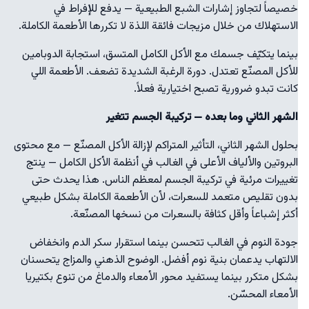
خصيصاً لتجاوز إشارات الشبع الطبيعية — يدفع للإفراط في
الاستهلاك من خلال مزيجات فائقة اللذة لا تكررها الأطعمة الكاملة.
بينما يتكيّف جسمك مع الأكل الكامل المتسق، استجابة الدوبامين
للأكل المصنّع تعتدل. دورة الرغبة الشديدة تضعف. الأطعمة اللي
كانت تبدو ضرورية تصبح اختيارية فعلاً.
الشهر الثاني وما بعده — تركيبة الجسم تتغير
بحلول الشهر الثاني، التأثير المتراكم لإزالة الأكل المصنّع — مع محتوى
البروتين والألياف الأعلى في الغالب في أنظمة الأكل الكامل — ينتج
تغييرات مرئية في تركيبة الجسم لمعظم الناس. هذا يحدث حتى
بدون تقليص متعمد للسعرات، لأن الأطعمة الكاملة بشكل طبيعي
أكثر إشباعاً وأقل كثافة بالسعرات من نسخها المصنّعة.
جودة النوم في الغالب تتحسن بينما استقرار سكر الدم وانخفاض
الالتهاب يدعمان بنية نوم أفضل. الوضوح الذهني والمزاج يتحسنان
بشكل متكرر بينما يستفيد محور الأمعاء والدماغ من تنوع بكتيريا
الأمعاء المحسّن.