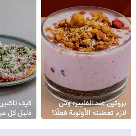
بروتين ضد الفايبر: وش
كيف تاكلي
لازم تعطينه الأولوية فعلًا؟
دليل كل مر