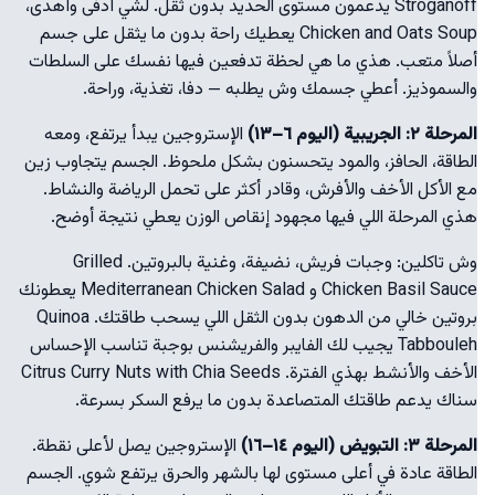
Stroganoff يدعمون مستوى الحديد بدون ثقل. لشي أدفى وأهدى،
Chicken and Oats Soup يعطيك راحة بدون ما يثقل على جسم
أصلاً متعب. هذي ما هي لحظة تدفعين فيها نفسك على السلطات
والسموذيز. أعطي جسمك وش يطلبه — دفا، تغذية، وراحة.
المرحلة ٢: الجريبية (اليوم ٦–١٣)
الإستروجين يبدأ يرتفع، ومعه
الطاقة، الحافز، والمود يتحسنون بشكل ملحوظ. الجسم يتجاوب زين
مع الأكل الأخف والأفرش، وقادر أكثر على تحمل الرياضة والنشاط.
هذي المرحلة اللي فيها مجهود إنقاص الوزن يعطي نتيجة أوضح.
وش تاكلين: وجبات فريش، نضيفة، وغنية بالبروتين. Grilled
Chicken Basil Sauce و Mediterranean Chicken Salad يعطونك
بروتين خالي من الدهون بدون الثقل اللي يسحب طاقتك. Quinoa
Tabbouleh يجيب لك الفايبر والفريشنس بوجبة تناسب الإحساس
الأخف والأنشط بهذي الفترة. Citrus Curry Nuts with Chia Seeds
سناك يدعم طاقتك المتصاعدة بدون ما يرفع السكر بسرعة.
المرحلة ٣: التبويض (اليوم ١٤–١٦)
الإستروجين يصل لأعلى نقطة.
الطاقة عادة في أعلى مستوى لها بالشهر والحرق يرتفع شوي. الجسم