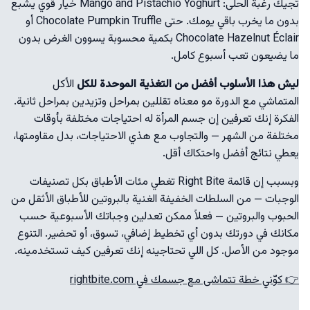
تجيك رغبة الحلى: Mango and Pistachio Yoghurt خيار قوي يشبع
بدون ما يخرب باقي يومك. حتى Chocolate Pumpkin Truffle أو
Chocolate Hazelnut Éclair بكمية محسوبة يسوون الغرض بدون
ما يضيعون تعب أسبوع كامل.
ليش هذا الأسلوب أفضل من التغذية الموحدة للكل
الأكل
المتماشي مع الدورة مو معناه تقللين بمراحل وتزيدين بمراحل ثانية.
الفكرة إنك تعرفين إن جسم المرأة له احتياجات مختلفة بأوقات
مختلفة من الشهر — والتجاوب مع هذي الاحتياجات، بدل مقاومتها،
يعطي نتائج أفضل واحتكاك أقل.
وبسبب إن قائمة Right Bite تغطي مئات الأطباق بكل تصنيفات
الوجبات — من السلطات الخفيفة الغنية بالبروتين للأطباق الأثقل من
الحبوب والبروتين — فعلاً ممكن تعدلين وجباتك الأسبوعية حسب
مكانك في دورتك بدون أي تخطيط إضافي، تسوق، أو تحضير. التنوع
موجود من الأصل. كل اللي تحتاجينه إنك تعرفين كيف تستخدمينه.
👉 كوّني خطة تتماشى مع جسمك في rightbite.com