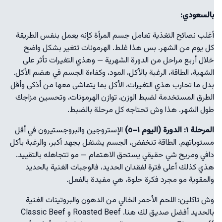
بالسعودي:
أغلب نصائح التغذية تعامل جسم المرأة كإنه يعمل بنفس الطريقة
كل يوم من الشهر. بس هذا غلط. الهرمونات تتغير بشكل واضح
خلال أربع مراحل من الدورة الشهرية — وهذي التغيرات تأثر على
الشهية، الطاقة، الرغبة بالأكل، المود، وكفاءة الجسم في هضم الأكل.
بدل ما تحارب هذي التغيرات، الأكل بما يتماشى معها من أذكى وأقل
الطرق المستخدمة لضبط الوزن، توازن الهرمونات، وتحسين مزاجك
طول الشهر. هذا وش تحتاجه كل مرحلة بالضبط.
المرحلة ١: الدورة (اليوم ١–٥)
الإستروجين والبروجستيرون في أقل
مستوياتهم. الطاقة تنخفض، الجسم يشتغل بجهد أكبر، والرغبة بأكل
دافي ومريح شي حقيقي يستحق الاهتمام — مو تتجاهله بالتقييد.
هذي كذلك أعلى فترة لفقدان الحديد، فالوجبات الغنية بالحديد
والمقوية مو مجرد فكرة حلوة، هي مفيدة بالفعل.
وش تاكلين: اللحم الأحمر الخالي من الدهون والبروتينات الغنية
بالحديد أفضل صديق لك هنا. Roasted Beef و Classic Beef