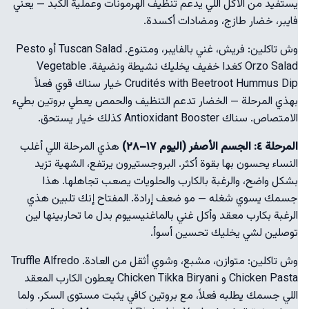
يستفيد من الأكل اللي يدعم تنظيف الهرمونات وعملية الكبد — يعني
فايبر، خضار طازج، ومضادات أكسدة.
وش تاكلين: فريش، غني بالفايبر، ومتنوع. Tuscan Salad أو Pesto
Orzo Salad كغدا خفيف يخليك نشيطة ونضيفة. Vegetable
Crudités with Beetroot Hummus Dip خيار سناك قوي فعلاً
بهذي المرحلة — الخضار تدعم التنظيف والحمص يعطي بروتين بطيء
الامتصاص. سناك Antioxidant Booster كذلك خيار يستحق.
المرحلة ٤: الجسم الأصفر (اليوم ١٧–٢٨)
هذي المرحلة اللي أغلب
النساء يحسون بها بقوة أكثر. البروجستيرون يرتفع، الشهية تزيد
بشكل واضح، والرغبة بالكارب والحلويات يصعب تجاهلها. هذا
جسمك يسوي شغله — مو ضعف إرادة. المفتاح إنك تلبين هذي
الرغبة بكارب معقد وأكل غني بالماغنيسيوم بدل ما تحاربينها لين
توصلين لشي يخليك تحسين أسوأ.
وش تاكلين: متوازن، مشبع، وشوي أثقل من العادة. Truffle Alfredo
Chicken Pasta و Chicken Tikka Biryani يعطون الكارب المعقد
اللي جسمك يطلبه فعلاً، مع بروتين كافي يثبت مستوى السكر. ولما