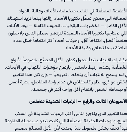
الأطعمة المصنّعة في الغالب منخفضة بالألياف وعالية بالمواد
المضافة اللي ممكن تعطّل بكتيريا الأمعاء. إزالتها بينما تزيد استهلاك
الأكل الكامل — الخضروات، البقوليات، الحبوب الكاملة — يوفر الألياف
اللي تحتاجها بكتيريا الأمعاء المفيدة لتزدهر. معظم الناس يلاحظون
هضماً أفضل، انتفاخاً أقل، وحركات أمعاء أكثر انتظاماً خلال هذه
النافذة بينما تتعافى وظيفة الأمعاء.
مؤشرات الالتهاب تبدأ تتحول كمان. الأكل المصنّع، خصوصاً الأنواع
المُصنَّعة بشدة، ارتبط باستمرار بارتفاع مؤشرات الالتهاب في الأبحاث.
إزالته يسمح للالتهاب أن ينخفض تدريجياً — وإن كان هذا التغيير
يُحَسّ مو يُرى، يظهر كانخفاض في عدم راحة المفاصل، بشرة أصفى،
أو ببساطة الشعور بانتفاخ أقل وراحة أكثر في جسمك.
الأسبوعان الثالث والرابع — الرغبات الشديدة تنخفض
هذا التغيير الذي يفاجئ الناس أكثر. الرغبات الشديدة في السكر،
الملح، والوجبات الخفيفة المصنّعة اللي كانت تبدو مستحيلة المقاومة
تبدأ تخفّ بشكل ملحوظ. هذا يحدث لأن الأكل المصنّع مصمم