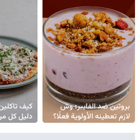
بروتين ضد الفايبر: وش
كيف تاكلي
لازم تعطينه الأولوية فعلًا؟
دليل كل مر