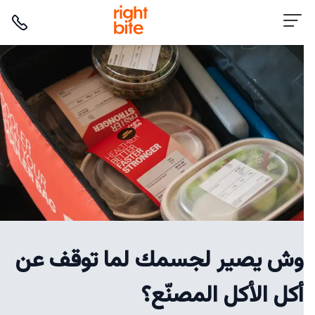
وش يصير لجسمك لما توقف عن
أكل الأكل المصنّع؟