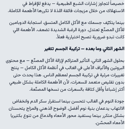
خصيصاً لتجاوز إشارات الشبع الطبيعية — يدفع للإفراط في
الاستهلاك من خلال مزيجات فائقة اللذة لا تكررها الأطعمة الكاملة.
بينما يتكيّف جسمك مع الأكل الكامل المتسق، استجابة الدوبامين
للأكل المصنّع تعتدل. دورة الرغبة الشديدة تضعف. الأطعمة اللي
كانت تبدو ضرورية تصبح اختيارية فعلاً.
الشهر الثاني وما بعده — تركيبة الجسم تتغير
بحلول الشهر الثاني، التأثير المتراكم لإزالة الأكل المصنّع — مع محتوى
البروتين والألياف الأعلى في الغالب في أنظمة الأكل الكامل — ينتج
تغييرات مرئية في تركيبة الجسم لمعظم الناس. هذا يحدث حتى
بدون تقليص متعمد للسعرات، لأن الأطعمة الكاملة بشكل طبيعي
أكثر إشباعاً وأقل كثافة بالسعرات من نسخها المصنّعة.
جودة النوم في الغالب تتحسن بينما استقرار سكر الدم وانخفاض
الالتهاب يدعمان بنية نوم أفضل. الوضوح الذهني والمزاج يتحسنان
بشكل متكرر بينما يستفيد محور الأمعاء والدماغ من تنوع بكتيريا
الأمعاء المحسّن.