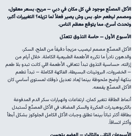
الأكل المصنّع موجود في كل مكان في دبي — مريح، بسعر معقول،
ومصمم ليطعم حلو. بس وش يصير فعلاً لما تزيله؟ التغييرات أكبر،
وتحدث أسرع، مما يتوقع معظم الناس.
الأسبوع الأول — حاسة التذوق تتعدّل
الأكل المصنّع مصمم ليصيب مزيجاً دقيقاً من الملح، السكر،
والدهون نادراً ما تكرره الأطعمة الطبيعية الكاملة. خلال أيام من
إزالته، حساسية التذوق تبدأ تتعافى. الأطعمة اللي كانت تبدو بلا طعم
— الخضروات، البروتينات البسيطة، الفاكهة الكاملة — تبدأ تطعم
بنكهة أوضح ملحوظة بينما يُعاد تعديل ذوقك لمستوى أساسي كان
الأكل المصنّع يقمعه.
أنماط الطاقة تتغير كمان. ارتفاعات وانهيارات سكر الدم المدفوعة
بالكربوهيدرات المكررة والسكر المضاف في الأكل المصنّع تُستبدل
بطاقة أكثر ثباتاً بينما تطلق وجبات الأكل الكامل الجلوكوز بشكل أبطأ
وأكثر اتساقاً.
الأسبوعان الثاني والثالث — الهضم يتحسن